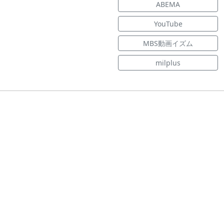
ABEMA
YouTube
MBS動画イズム
milplus