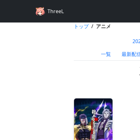
ThreeL
トップ
アニメ
2
一覧
最新配