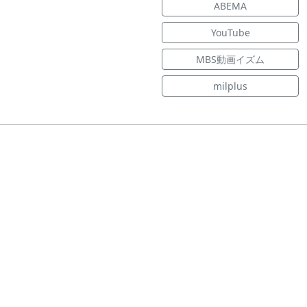
ABEMA
YouTube
MBS動画イズム
milplus