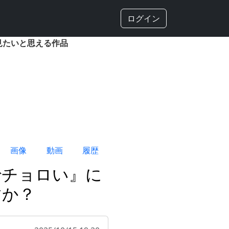
ログイン
見たいと思える作品
画像
動画
履歴
でチョロい』に
すか？