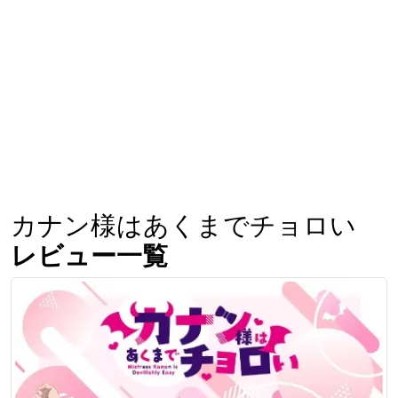
カナン様はあくまでチョロい
レビュー一覧