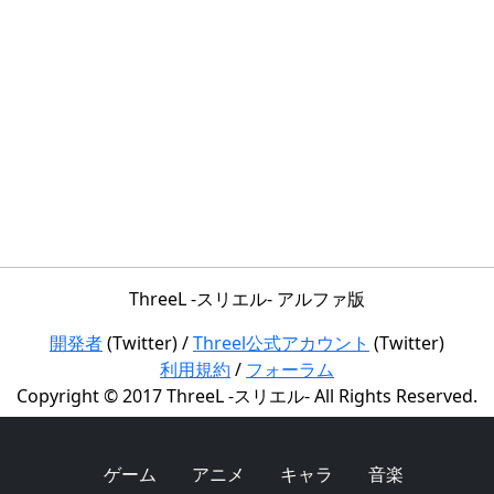
ThreeL -スリエル- アルファ版
開発者
(Twitter) /
Threel公式アカウント
(Twitter)
利用規約
/
フォーラム
Copyright © 2017 ThreeL -スリエル- All Rights Reserved.
ゲーム
アニメ
キャラ
音楽