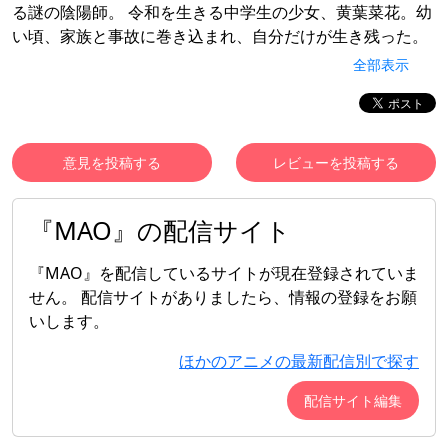
る謎の陰陽師。 令和を生きる中学生の少女、黄葉菜花。幼
い頃、家族と事故に巻き込まれ、自分だけが生き残った。
ある日、菜花が事故現場となった商店街の門をくぐると、
全部表示
妖の蔓延る大正時代に迷い込んでしまう。 摩緒と出会った
菜花は―― ｢おまえ、妖だろう。」 摩緒にそう告げられ、
自身の異変に気付く菜花。 二人には、同じ 呪い がかけら
れていた 摩緒と菜花は、連鎖する“呪い”に立ち向かってい
意見を投稿する
レビューを投稿する
く！ 没入型ダークファンタジー×時代を越えるタイムスリ
ップミステリー いよいよ開幕!
『MAO』の配信サイト
『MAO』を配信しているサイトが現在登録されていま
せん。 配信サイトがありましたら、情報の登録をお願
いします。
ほかのアニメの最新配信別で探す
配信サイト編集