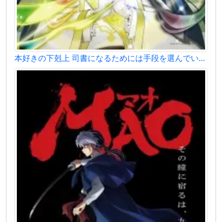
本好きの下剋上 司書になるためには手段を選んでいられません 領主の養女