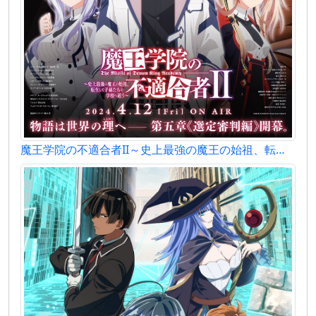
魔王学院の不適合者II～史上最強の魔王の始祖、転生して子孫たちの学校へ通う～ 2ndクール