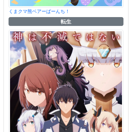
くまクマ熊ベアーぱーんち！
転生