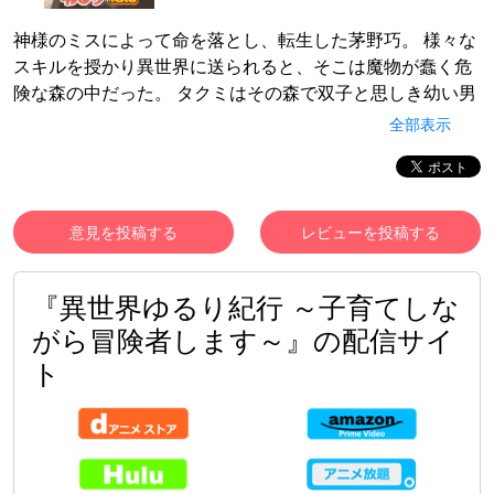
神様のミスによって命を落とし、転生した茅野巧。 様々な
スキルを授かり異世界に送られると、そこは魔物が蠢く危
険な森の中だった。 タクミはその森で双子と思しき幼い男
女の子供を発見し、アレン、エレナと名づけて保護する。
全部表示
格闘術で魔物を楽々倒す二人に驚きながらも、街に辿り着
いたタクミは生計を立てるために冒険者ギルドに登録。 ア
レンとエレナの成長を見守りながらの、のんびり冒険者生
活がスタート！
意見を投稿する
レビューを投稿する
『異世界ゆるり紀行 ～子育てしな
がら冒険者します～』の配信サイ
ト