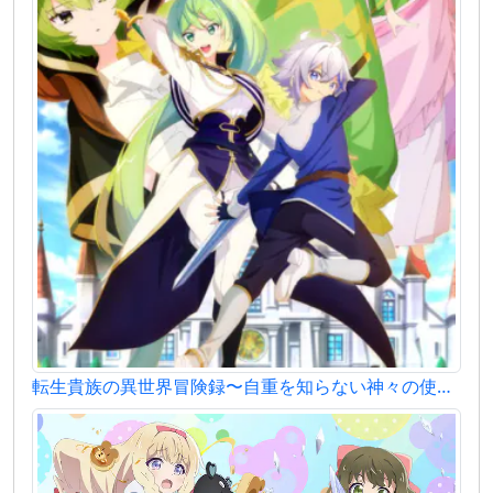
転生貴族の異世界冒険録〜自重を知らない神々の使徒〜