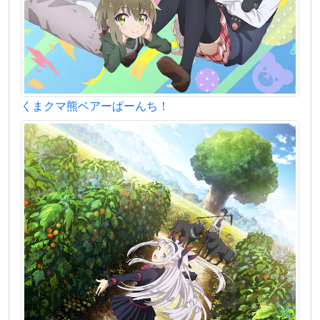
くまクマ熊ベアーぱーんち！