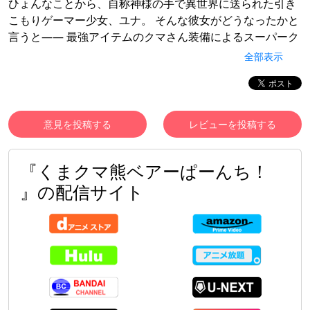
ひょんなことから、自称神様の手で異世界に送られた引き
こもりゲーマー少女、ユナ。 そんな彼女がどうなったかと
言うと―― 最強アイテムのクマさん装備によるスーパーク
マパワーとスーパークマ魔法、 現代世界の知識、頼れるパ
全部表示
ートナーのフィナ、 そして異世界程度で揺るぎようがない
クマメンタルのおかげで、すっかり馴染んでいた！ 異世界
で出会った友達と遊んだり、おいしいものを食べたり作っ
たり、 ゴロゴロしたり、たまに冒険したりと、自由気まま
意見を投稿する
レビューを投稿する
な日々を送るユナ。 しかし、のんびりまったりだけじゃい
られない。 友達のピンチ、魔物の襲撃、悪者たちの企みな
『くまクマ熊ベアーぱーんち！
どなど、 様々なトラブルがユナを放っておかないから。
「ＯＫ、いくよ、くまゆる！ くまきゅう！」 「「くぅ～
』の配信サイト
ん！」」 「必殺、クマぱーんち！」 そんなわけで、全部ま
とめてユナにおまかせ！ 必殺ぱーんちで片付けて、異世界
ライフを楽しもう！