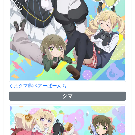
くまクマ熊ベアーぱーんち！
クマ