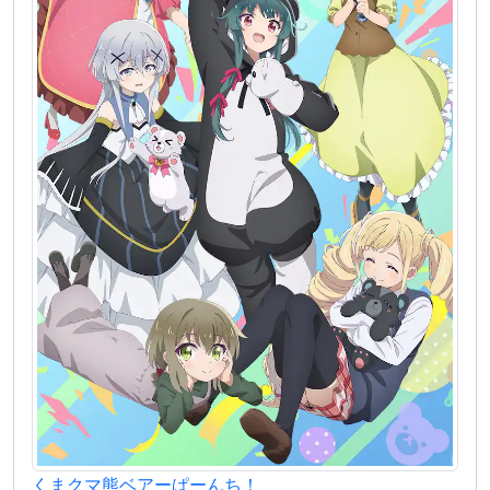
くまクマ熊ベアーぱーんち！