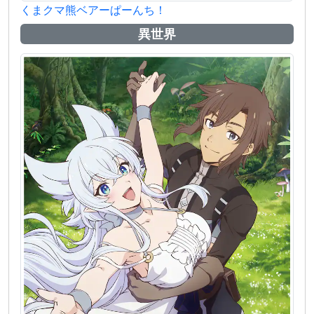
くまクマ熊ベアーぱーんち！
異世界