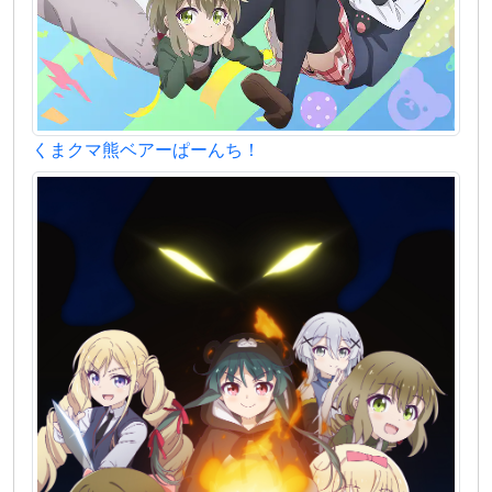
くまクマ熊ベアーぱーんち！