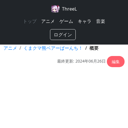
ThreeL
トップ
アニメ
ゲーム
キャラ
音楽
ログイン
アニメ
くまクマ熊ベアーぱーんち！
概要
最終更新: 2024年06月26日
編集