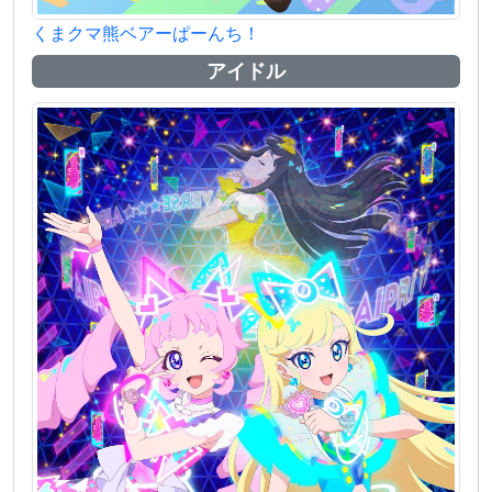
くまクマ熊ベアーぱーんち！
アイドル