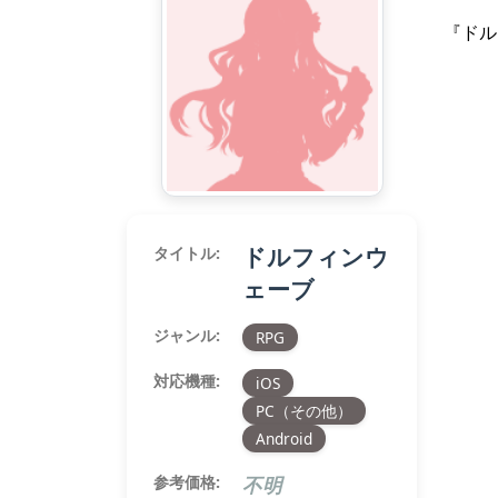
『ドル
ドルフィンウ
タイトル:
ェーブ
ジャンル:
RPG
対応機種:
iOS
PC（その他）
Android
参考価格:
不明