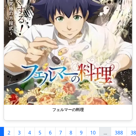
フェルマーの料理
2
3
4
5
6
7
8
9
10
...
388
38