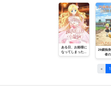
界で無双する～
ある日、お姫様に
29歳独
なってしまった件
者の
について
«
1