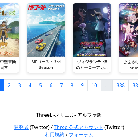
2
身中堅冒険
ヴィジランテ -僕
MFゴースト 3rd
よふか
日常
のヒーローアカデ
Season
Sea
ミア ILLEGALS- 第
2期
2
3
4
5
6
7
8
9
10
...
388
38
ThreeL -スリエル- アルファ版
開発者
(Twitter) /
Threel公式アカウント
(Twitter)
利用規約
/
フォーラム