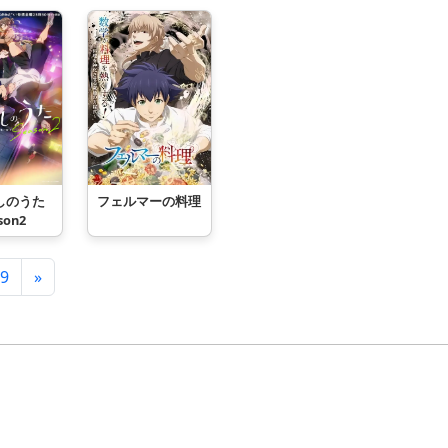
フェルマーの料理
しのうた
son2
9
»