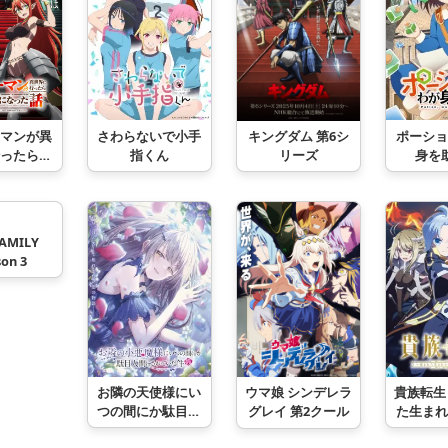
さわらないで小手
ポーショ
マンが異
キングダム 第6シ
指くん
身を
ったら四
リーズ
なった話
AMILY
on 3
お隣の天使様にい
貴族転生
ウマ娘 シンデレラ
つの間にか駄目人
た生まれ
グレイ 第2クール
間にされていた件
の力を