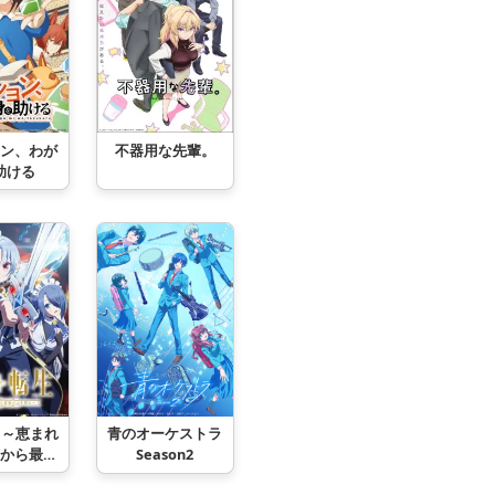
ン、わが
不器用な先輩。
助ける
 ～恵まれ
青のオーケストラ
から最強
Season2
得る～