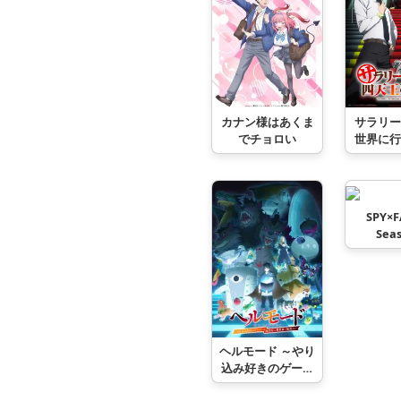
カナン様はあくま
サラリー
でチョロい
世界に行
天王に
SPY×F
Seas
ヘルモード ～やり
込み好きのゲーマ
ーは廃設定の異世