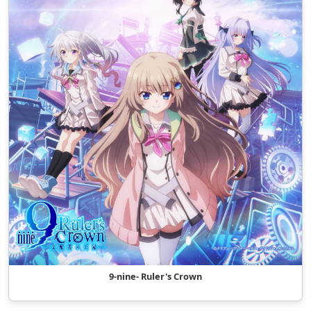
9-nine- Ruler's Crown