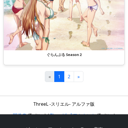
ぐらんぶる Season 2
«
1
2
»
ThreeL -スリエル- アルファ版
開発者
(Twitter) /
Threel公式アカウント
(Twitter)
利用規約
/
フォーラム