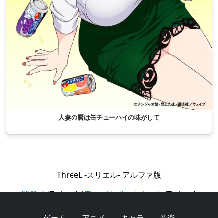
人妻の唇は缶チューハイの味がして
ThreeL -スリエル- アルファ版
開発者
(Twitter) /
Threel公式アカウント
(Twitter)
利用規約
/
フォーラム
ゲーム
アニメ
キャラ
音楽
Copyright © 2017 ThreeL -スリエル- All Rights Reserved.