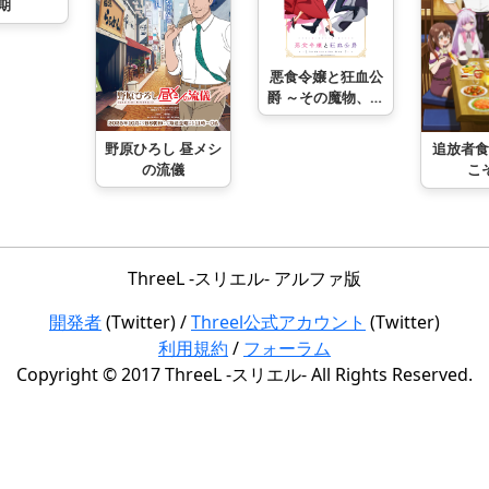
期
悪食令嬢と狂血公
爵 ～その魔物、私
が美味しくいただ
きます！～
野原ひろし 昼メシ
追放者食
の流儀
こ
ThreeL -スリエル- アルファ版
開発者
(Twitter) /
Threel公式アカウント
(Twitter)
利用規約
/
フォーラム
Copyright © 2017 ThreeL -スリエル- All Rights Reserved.