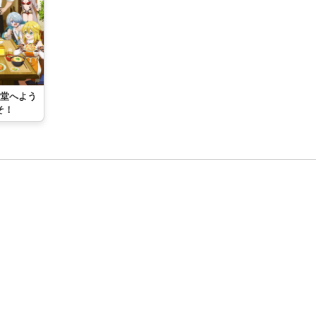
堂へよう
そ！