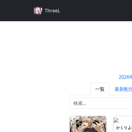
ThreeL
202
一覧
最新配
かくりよ