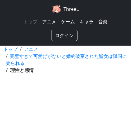
ThreeL
トップ
アニメ
ゲーム
キャラ
音楽
ログイン
トップ
アニメ
完璧すぎて可愛げがないと婚約破棄された聖女は隣国に
売られる
理性と感情