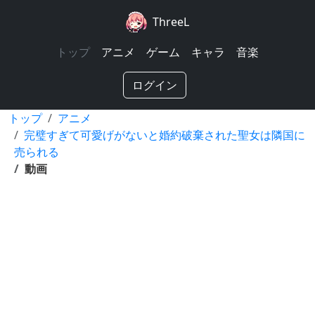
ThreeL
トップ
アニメ
ゲーム
キャラ
音楽
ログイン
トップ
アニメ
完璧すぎて可愛げがないと婚約破棄された聖女は隣国に
売られる
動画