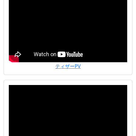
ティザーPV