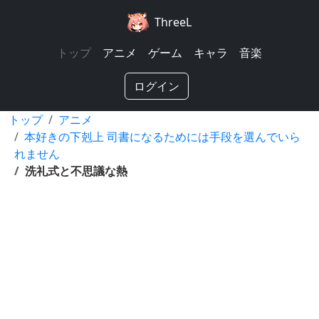
ThreeL
トップ
アニメ
ゲーム
キャラ
音楽
ログイン
トップ
アニメ
本好きの下剋上 司書になるためには手段を選んでいら
れません
洗礼式と不思議な熱