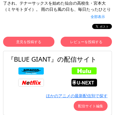
了され、テナーサックスを始めた仙台の高校生・宮本大
（ミヤモトダイ）。 雨の日も風の日も、毎日たったひとり
で何年も、河原でテナーサックスを吹き続けてきた。 卒業
全部表示
を機にジャズのため、上京。高校の同級生・玉田俊二（タ
マダシュンジ）のアパートに転がり込んだ大は、ある日訪
れたライブハウスで同世代の凄腕ピアニスト・沢辺雪祈
（サワベユキノリ）と出会う。 「組もう。」 大は雪祈をバ
意見を投稿する
レビューを投稿する
ンドに誘う。はじめは本気で取り合わない雪祈だったが、
聴く者を圧倒する大のサックスに胸を打たれ、二人はバン
『BLUE GIANT』の配信サイト
ドを組むことに。そこへ大の熱さに感化されドラムを始め
た玉田が加わり、三人は“JASS”を結成する。 楽譜も読め
ず、ジャズの知識もなかったが、ひたすらに、全力で吹い
てきた大。幼い頃からジャズに全てを捧げてきた雪祈。初
心者の玉田。 トリオの目標は、日本最高のジャズクラブ
「So Blue」に出演し、日本のジャズシーンを変えること。
無謀と思われる目標に、必死に挑みながら成長していく
ほかのアニメの最新配信別で探す
“JASS”は、次第に注目を集めるようになる。「So Blue」で
配信サイト編集
のライブ出演にも可能性が見え始め、目まぐるしい躍進が
このまま続いていくかに思えたが、ある思いもよらない出