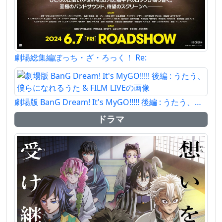
劇場総集編ぼっち・ざ・ろっく！ Re:
劇場版 BanG Dream! It's MyGO!!!!! 後編 : うたう、僕らになれるうた & FILM LIVE
ドラマ