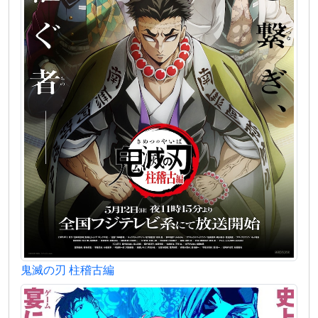
鬼滅の刃 柱稽古編