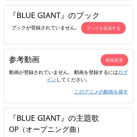
来事が起こり…… 情熱の限りを音楽に注いだ青春。その果
『BLUE GIANT』のブック
てに見える景色とは―。
ブックが登録されていません。
ブックを追加する
参考動画
動画変更
動画が登録されていません。 動画を登録するには
ログ
イン
してください。
このアニメの動画を探す
『BLUE GIANT』の主題歌
OP（オープニング曲）