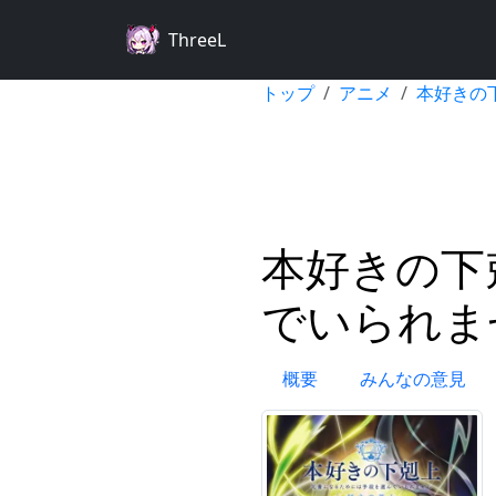
ThreeL
トップ
アニメ
本好きの
本好きの下
でいられま
概要
みんなの意見