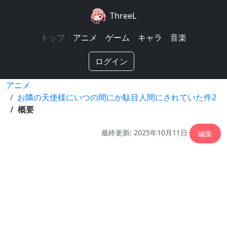
ThreeL
トップ
アニメ
ゲーム
キャラ
音楽
ログイン
アニメ
お隣の天使様にいつの間にか駄目人間にされていた件2
概要
最終更新: 2025年10月11日
編集