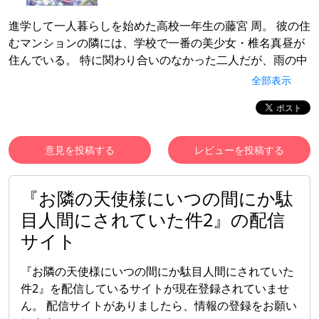
進学して一人暮らしを始めた高校一年生の藤宮 周。 彼の住
むマンションの隣には、学校で一番の美少女・椎名真昼が
住んでいる。 特に関わり合いのなかった二人だが、雨の中
ずぶ濡れになった彼女に傘を貸したことから、不思議な交
全部表示
流が始まった。 自堕落な一人暮らしを送る周を見かねて、
食事をつくり、部屋を掃除し、なにかと世話を焼く真昼。
隣同士で暮らす二人は、ゆっくり、少しずつ、お互いの心
を通わせていく。 これは、可愛らしい隣人との、甘くて焦
意見を投稿する
レビューを投稿する
れったい恋の物語――。
『お隣の天使様にいつの間にか駄
目人間にされていた件2』の配信
サイト
『お隣の天使様にいつの間にか駄目人間にされていた
件2』を配信しているサイトが現在登録されていませ
ん。 配信サイトがありましたら、情報の登録をお願い