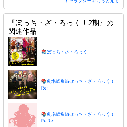
キャラクターをもっと見る
『ぼっち・ざ・ろっく！2期』の
関連作品
📚
ぼっち・ざ・ろっく！
📚
劇場総集編ぼっち・ざ・ろっく！
Re:
📚
劇場総集編ぼっち・ざ・ろっく！
Re:Re: