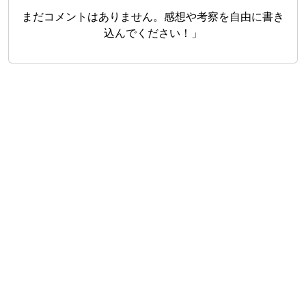
まだコメントはありません。感想や考察を自由に書き
込んでください！」