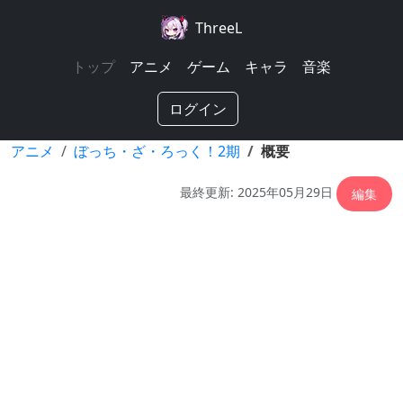
ThreeL
トップ
アニメ
ゲーム
キャラ
音楽
ログイン
アニメ
ぼっち・ざ・ろっく！2期
概要
最終更新: 2025年05月29日
編集