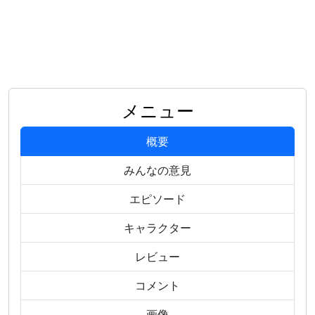
メニュー
概要
みんなの意見
エピソード
キャラクター
レビュー
コメント
画像