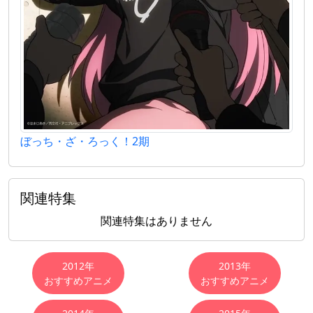
ぼっち・ざ・ろっく！2期
関連特集
関連特集はありません
おすすめアニメ
2012年
2013年
おすすめアニメ
おすすめアニメ