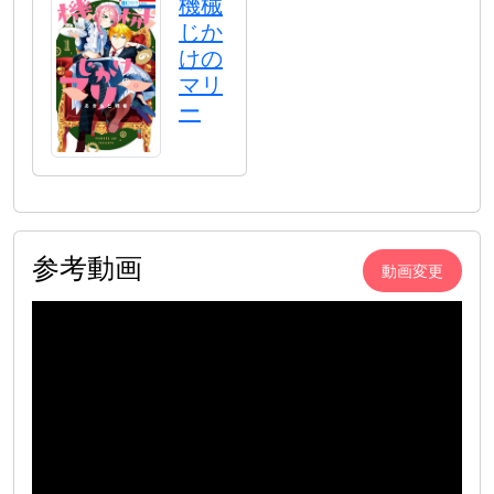
機械
じか
けの
マリ
ー
参考動画
動画変更