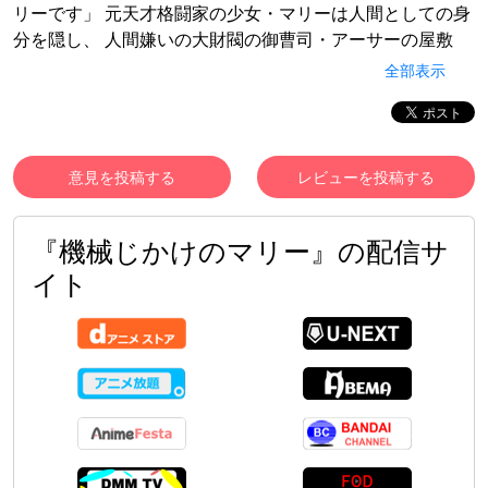
リーです」 元天才格闘家の少女・マリーは人間としての身
分を隠し、 人間嫌いの大財閥の御曹司・アーサーの屋敷
に“機械人形ロボットメイド”として働くことになったが…
全部表示
──正体がバレれば即処刑！？ “機械人形ロボットメイド”と
して、持ち前の無表情を活かして職務を全うし、 アーサー
の命を狙い襲い来る暗殺者から彼を守るため奮闘する。 し
かし、マリーを溺愛するアーサーに人間だとバレるピンチ
意見を投稿する
レビューを投稿する
も訪れ、日々ヒヤヒヤ、ドキドキ！ ロボットのふりをする
メイド×人間嫌いな御曹司 笑って泣けるハートフルラブコ
『機械じかけのマリー』の配信サ
メディ開幕！ 嘘から始まる主従関係が、やがて思いがけな
い恋へと発展していく。
イト