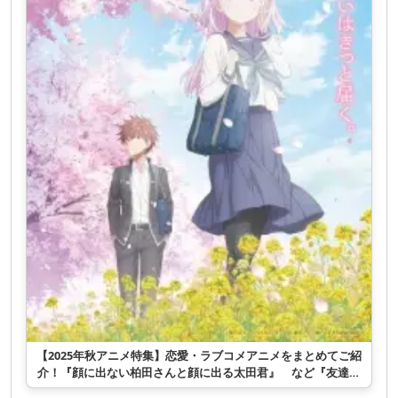
【2025年秋アニメ特集】恋愛・ラブコメアニメをまとめてご紹
介！『顔に出ない柏田さんと顔に出る太田君』 など『友達の
妹が俺にだけウザい』 など複数ラインナップ！来季アニメ！