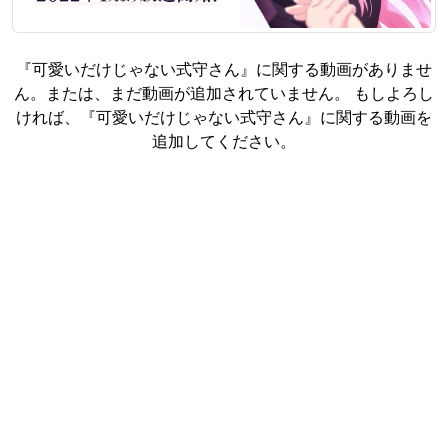
『可愛いだけじゃない式守さん』に関する動画がありませ
ん。または、まだ動画が追加されていません。 もしよろし
ければ、『可愛いだけじゃない式守さん』に関する動画を
追加してください。