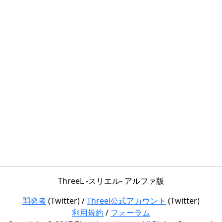
ThreeL -スリエル- アルファ版
開発者
(Twitter) /
Threel公式アカウント
(Twitter)
利用規約
/
フォーラム