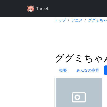
ThreeL
トップ
アニメ
ググミちゃ
ググミちゃ
概要
みんなの意見