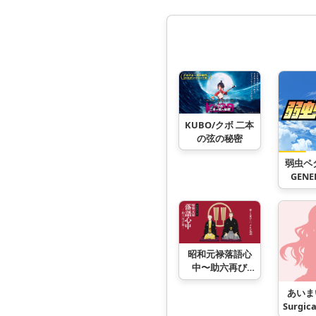
KUBO/クボ 二本
の弦の秘密
弱虫ペダ
GENE
昭和元禄落語心
中〜助六再び
篇〜
あいま
Surgica