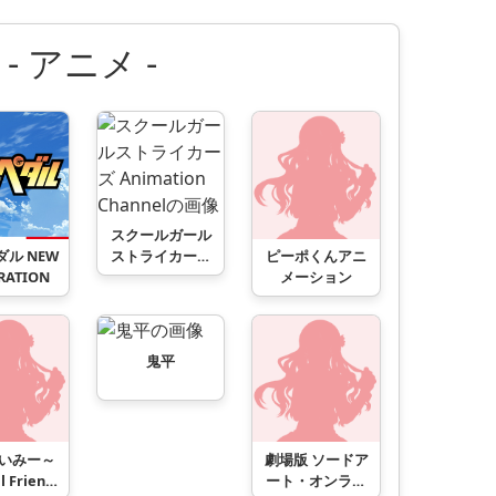
- アニメ -
スクールガール
ル NEW
ピーポくんアニ
ストライカーズ
RATION
メーション
Animation
Channel
鬼平
いみー～
劇場版 ソードア
l Friends
ート・オンライ