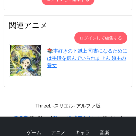
関連アニメ
ログインして編集する
📚
本好きの下剋上 司書になるために
は手段を選んでいられません 領主の
養女
ThreeL -スリエル- アルファ版
開発者
(Twitter) /
Threel公式アカウント
(Twitter)
利用規約
/
フォーラム
Copyright © 2017 ThreeL -スリエル- All Rights Reserved.
ゲーム
アニメ
キャラ
音楽