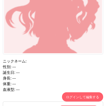
ニックネーム:
性別:
---
誕生日:
---
身長:
---
体重:
---
血液型:
---
ログインして編集する