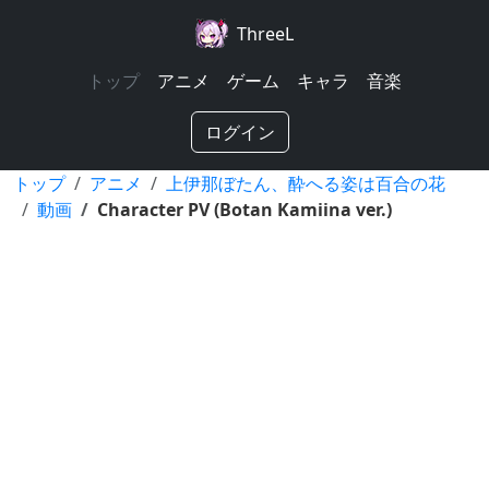
ThreeL
トップ
アニメ
ゲーム
キャラ
音楽
ログイン
トップ
アニメ
上伊那ぼたん、酔へる姿は百合の花
動画
Character PV (Botan Kamiina ver.)